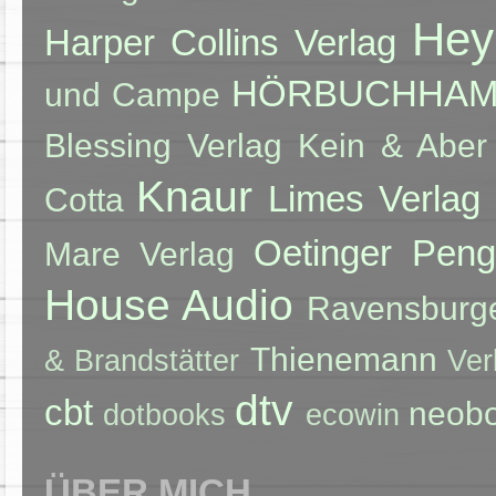
Hey
Harper Collins Verlag
HÖRBUCHHA
und Campe
Blessing Verlag
Kein & Aber
Knaur
Limes Verlag
Cotta
Oetinger
Peng
Mare Verlag
House Audio
Ravensburge
Thienemann
& Brandstätter
Ver
dtv
cbt
neob
dotbooks
ecowin
ÜBER MICH